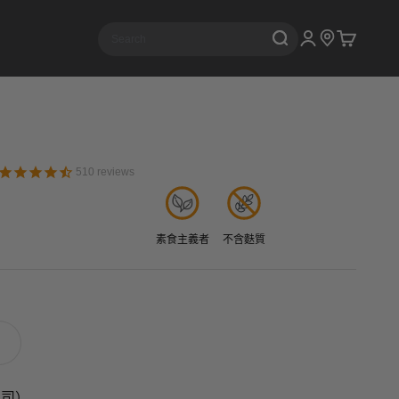
開啟帳戶頁面
開啟購物
510
reviews
素食主義者
不含麩質
 盎司）