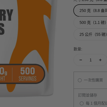
250 克（8.8 
500 克（1.1 磅
25 公斤（55 磅
數量:
一次性購買
訂閱並儲存
每 1 個月配送