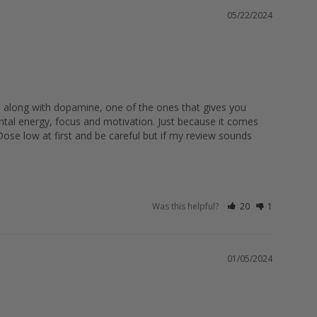
05/22/2024
, along with dopamine, one of the ones that gives you 
ental energy, focus and motivation. Just because it comes 
Dose low at first and be careful but if my review sounds 
Was this helpful?
20
1
01/05/2024