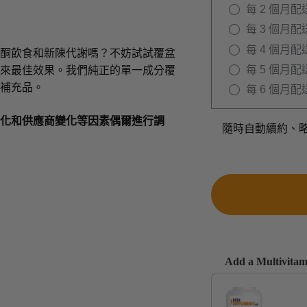
每 2 個月配送
每 3 個月配送
每 4 個月配送
酮飲食和新陳代謝嗎？不妨試試覆盆
每 5 個月配送
來最佳效果。我們純正的單一成分覆
補充品。
每 6 個月配送
化和供應商變化等因素偶爾進行調
隨時自動續約、
Add a Multivitami
Use the Previous and 