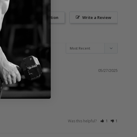
Ask a Question
Write a Review
05/27/2025
Was this helpful?
1
1