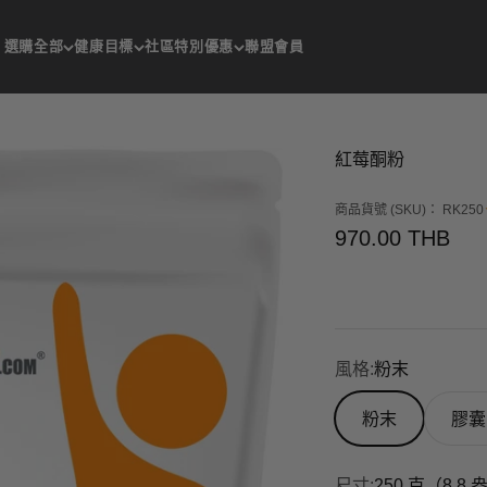
選購全部
健康目標
社區
特別優惠
聯盟會員
紅莓酮粉
商品貨號 (SKU)： RK250
促銷價
970.00 THB
風格:
粉末
粉末
膠囊
尺寸:
250 克（8.8