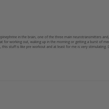
epinephrine in the brain, one of the three main neurotransmitters and
reat for working out, waking up in the morning or getting a burst of m
his stuff is like pre workout and at least for me is very stimulating. 