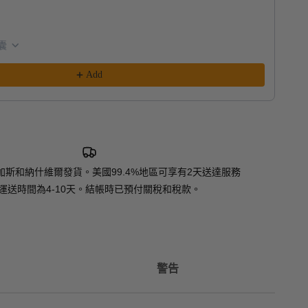
男
膠囊
軟膠
535
Add
加斯和納什維爾發貨。美國99.4%地區可享有2天送達服務
運送時間為4-10天。結帳時已預付關稅和稅款。
警告