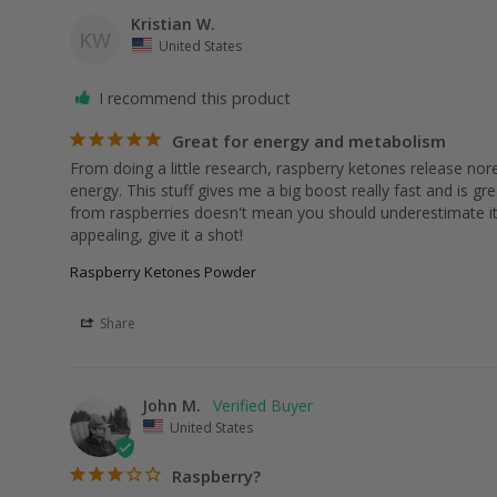
Kristian W.
KW
United States
I recommend this product
Great for energy and metabolism
From doing a little research, raspberry ketones release nor
energy. This stuff gives me a big boost really fast and is g
from raspberries doesn't mean you should underestimate it, t
appealing, give it a shot! 
Raspberry Ketones Powder
Share
John M.
United States
Raspberry?