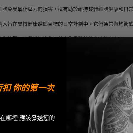
細胞免受氧化壓力的損害。這有助於維持整體細胞健康和日
納入旨在支持健康體態目標的日常計劃中。它們通常與均衡
度和外觀。它們常被納入以美容為重點的健康養生方案中。
助於使肌膚光滑且健康有光澤。它們是促進肌膚清晰度和活
 折扣 你的第一次
333
101
29
在哪裡 應該發送您的
16
31