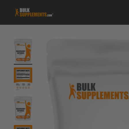
跳至內容
BulkSupplements.com