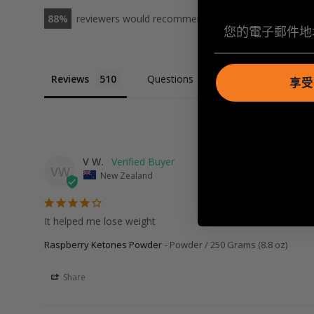
88
reviewers would recommend this product
Reviews
Questions
享受 
This is a text block. Cl
V W.
VW
New Zealand
It helped me lose weight
Raspberry Ketones Powder
Powder / 250 Grams (8.8 oz)
Share