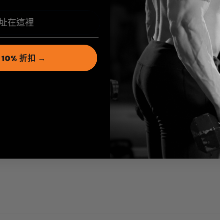
10% 折扣 →
ick here to edit it…